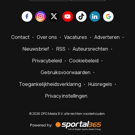
Contact
Over ons
Vacatures
Adverteren
Nieuwsbrief
RSS
Auteursrechten
Privacybeleid
Cookiebeleid
Gebruiksvoorwaarden
Toegankelijkheidsverklaring
Huisregels
Privacy instellingen
©
2026
DPG Media B.V. alle rechten voorbehouden.
Powered
by
Sportal365