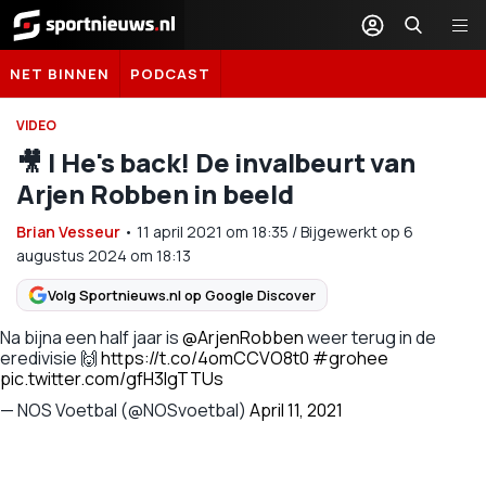
Sportnieuws.nl
NET BINNEN
PODCAST
VIDEO
🎥 | He's back! De invalbeurt van
Arjen Robben in beeld
Brian Vesseur
•
11 april 2021
om
18:35
/
Bijgewerkt op 6
augustus 2024 om 18:13
Volg Sportnieuws.nl op Google Discover
Na bijna een half jaar is
@ArjenRobben
weer terug in de
eredivisie 🙌
https://t.co/4omCCVO8t0
#grohee
pic.twitter.com/gfH3IgTTUs
— NOS Voetbal (@NOSvoetbal)
April 11, 2021