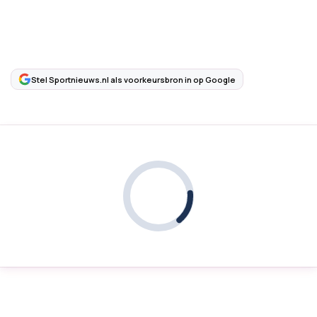
Stel Sportnieuws.nl als voorkeursbron in op Google