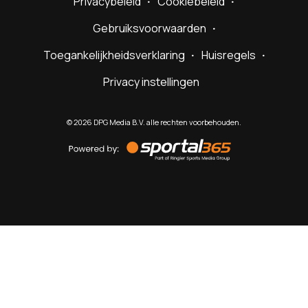
Privacybeleid
Cookiebeleid
Gebruiksvoorwaarden
Toegankelijkheidsverklaring
Huisregels
Privacy instellingen
©
2026
DPG Media B.V. alle rechten voorbehouden.
Powered
by
Sportal365
Sportnieuws.nl
NET BINNEN
PODCAST
LIVE
VIDEO