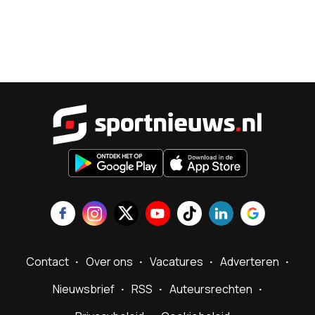
Sportnieu
Contact
Over ons
Vacatures
Adverteren
Nieuwsbrief
RSS
Auteursrechten