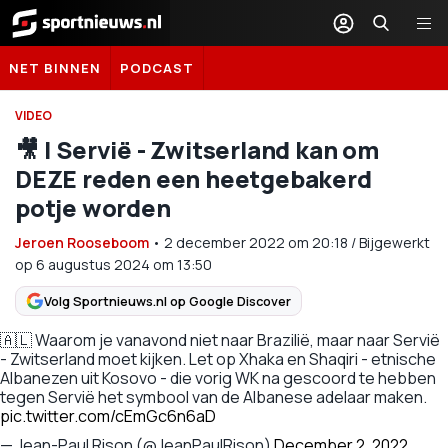
Sportnieuws.nl
NET BINNEN
PODCAST
VIDEO
🎥 | Servië - Zwitserland kan om
DEZE reden een heetgebakerd
potje worden
Jeroen Rooseboom
•
2 december 2022
om
20:18
/
Bijgewerkt
op 6 augustus 2024 om 13:50
Volg Sportnieuws.nl op Google Discover
🇦🇱 Waarom je vanavond niet naar Brazilië, maar naar Servië
- Zwitserland moet kijken. Let op Xhaka en Shaqiri - etnische
Albanezen uit Kosovo - die vorig WK na gescoord te hebben
tegen Servië het symbool van de Albanese adelaar maken.
pic.twitter.com/cEmGc6n6aD
— Jean-Paul Rison (@JeanPaulRison)
December 2, 2022