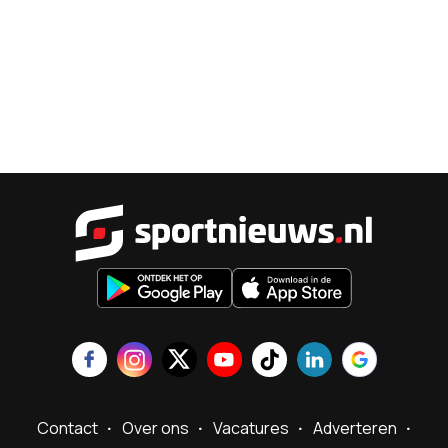
Sportnieu
Contact
Over ons
Vacatures
Adverteren