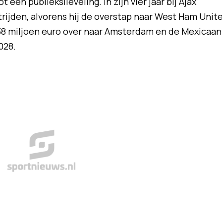
 een publiekslieveling. In zijn vier jaar bij Ajax
trijden, alvorens hij de overstap naar West Ham Unit
8 miljoen euro over naar Amsterdam en de Mexicaan
028.