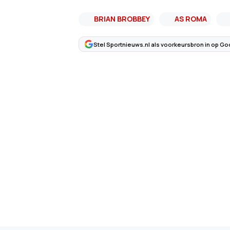
BRIAN BROBBEY
AS ROMA
Stel Sportnieuws.nl als voorkeursbron in op Go