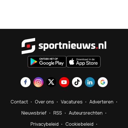
Sportnieu
Contact
Over ons
Vacatures
Adverteren
Nieuwsbrief
RSS
Auteursrechten
Privacybeleid
Cookiebeleid