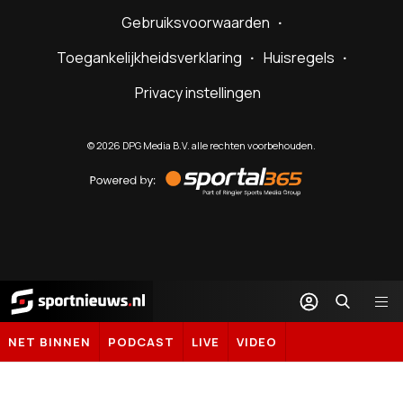
Gebruiksvoorwaarden
Toegankelijkheidsverklaring
Huisregels
Privacy instellingen
©
2026
DPG Media B.V. alle rechten voorbehouden.
Powered
by
Sportal365
Sportnieuws.nl
NET BINNEN
PODCAST
LIVE
VIDEO