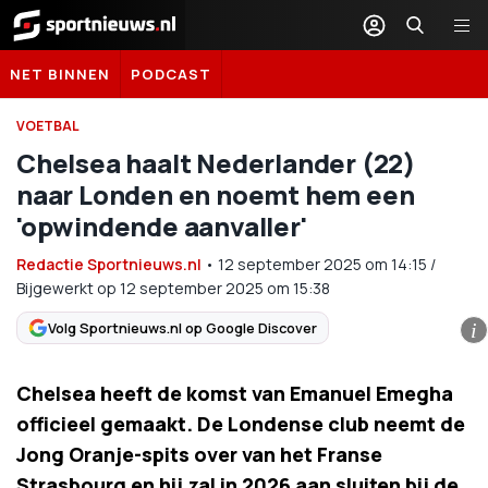
Sportnieuws.nl
NET BINNEN
PODCAST
VOETBAL
Chelsea haalt Nederlander (22)
naar Londen en noemt hem een
'opwindende aanvaller'
Redactie Sportnieuws.nl
•
12 september 2025
om
14:15
/
Bijgewerkt op 12 september 2025 om 15:38
Volg Sportnieuws.nl op Google Discover
i
Chelsea heeft de komst van Emanuel Emegha
officieel gemaakt. De Londense club neemt de
Jong Oranje-spits over van het Franse
Strasbourg en hij zal in 2026 aan sluiten bij de