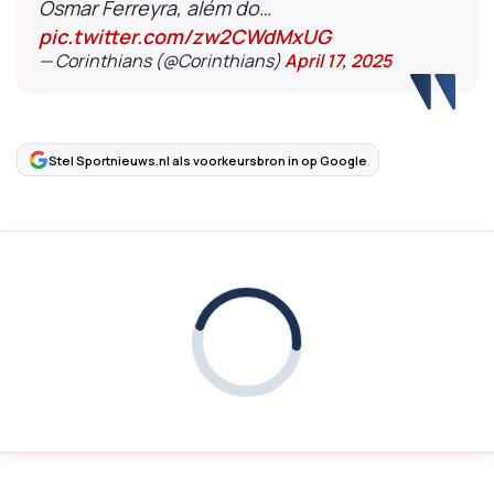
Osmar Ferreyra, além do…
pic.twitter.com/zw2CWdMxUG
— Corinthians (@Corinthians)
April 17, 2025
Stel Sportnieuws.nl als voorkeursbron in op Google