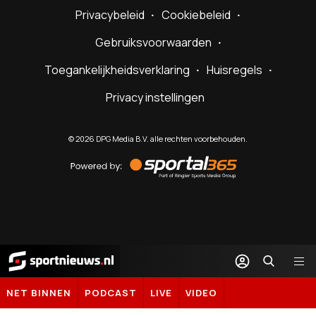
Privacybeleid
Cookiebeleid
Gebruiksvoorwaarden
Toegankelijkheidsverklaring
Huisregels
Privacy instellingen
©
2026
DPG Media B.V. alle rechten voorbehouden.
Powered
by
Sportal365
Sportnieuws.nl
NET BINNEN
PODCAST
LIVE
VIDEO