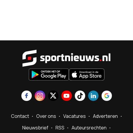
Sportnieu
Contact
Over ons
Vacatures
Adverteren
Nieuwsbrief
RSS
Auteursrechten