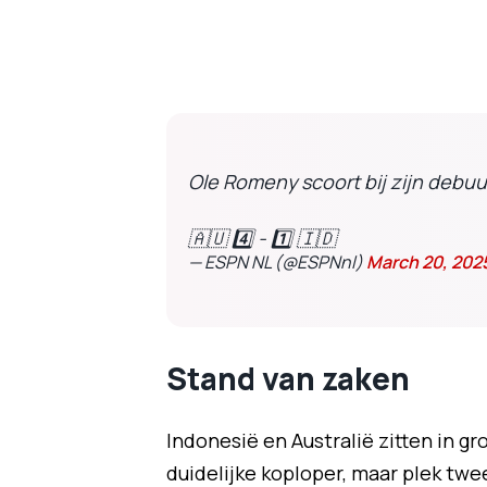
Ole Romeny scoort bij zijn debuu
🇦🇺 4️⃣ - 1️⃣ 🇮🇩
— ESPN NL (@ESPNnl)
March 20, 202
Stand van zaken
Indonesië en Australië zitten in gr
duidelijke koploper, maar plek tw