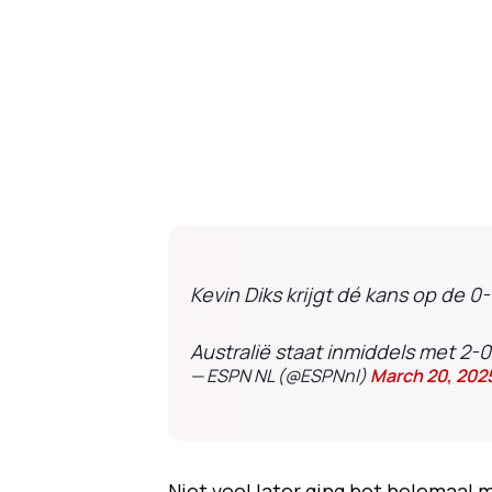
Kevin Diks krijgt dé kans op de 0
Australië staat inmiddels met 2-0
— ESPN NL (@ESPNnl)
March 20, 202
Niet veel later ging het helemaal 