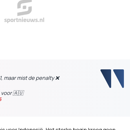
-1, maar mist de penalty ❌
 voor 🇦🇺
5
mis voor Indonesië. Het sterke begin kreeg geen