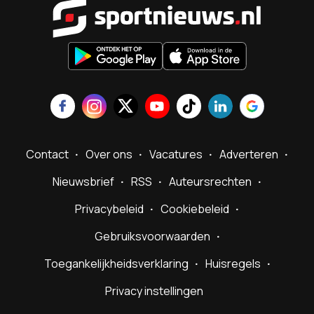
Sportnieu
Contact
Over ons
Vacatures
Adverteren
Nieuwsbrief
RSS
Auteursrechten
Privacybeleid
Cookiebeleid
Gebruiksvoorwaarden
Toegankelijkheidsverklaring
Huisregels
Privacy instellingen