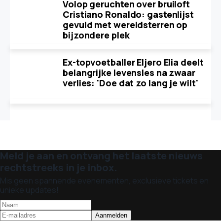
Volop geruchten over bruiloft
Cristiano Ronaldo: gastenlijst
gevuld met wereldsterren op
bijzondere plek
Ex-topvoetballer Eljero Elia deelt
belangrijke levensles na zwaar
verlies: 'Doe dat zo lang je wilt'
Meld je aan en ontvang het laatste nieuws
rechtstreeks in je inbox.
Mis geen spannende evenementen, exclusieve tickets en
unieke updates!