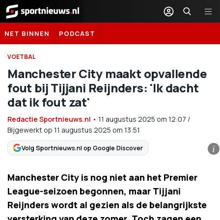
Sportnieuws.nl
NET BINNEN
PODCAST
VOETBAL
Manchester City maakt opvallende
fout bij Tijjani Reijnders: 'Ik dacht
dat ik fout zat'
Redactie Sportnieuws.nl
•
11 augustus 2025
om
12:07
/
Bijgewerkt op 11 augustus 2025 om 13:51
Volg Sportnieuws.nl op Google Discover
i
Manchester City is nog niet aan het Premier
League-seizoen begonnen, maar Tijjani
Reijnders wordt al gezien als de belangrijkste
versterking van deze zomer. Toch zagen een