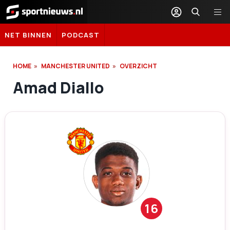
Sportnieuws.nl
NET BINNEN
PODCAST
HOME
MANCHESTER UNITED
OVERZICHT
Amad Diallo
16