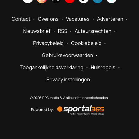
Contact
Over ons
Vacatures
Adverteren
Nieuwsbrief
RSS
Auteursrechten
Privacybeleid
Cookiebeleid
Gebruiksvoorwaarden
Toegankelijkheidsverklaring
Huisregels
Privacy instellingen
©
2026
DPG Media B.V. alle rechten voorbehouden.
Powered
by
Sportal365