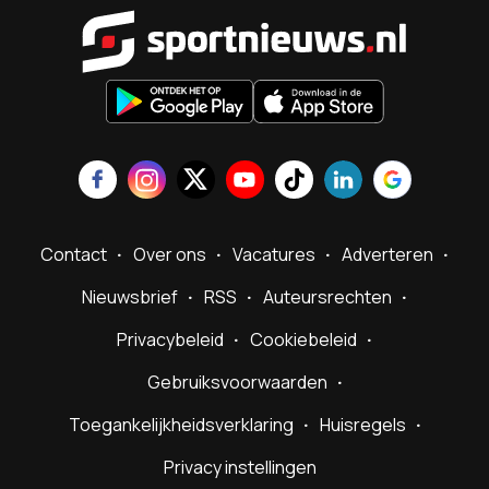
Sportnieu
Contact
Over ons
Vacatures
Adverteren
Nieuwsbrief
RSS
Auteursrechten
Privacybeleid
Cookiebeleid
Gebruiksvoorwaarden
Toegankelijkheidsverklaring
Huisregels
Privacy instellingen