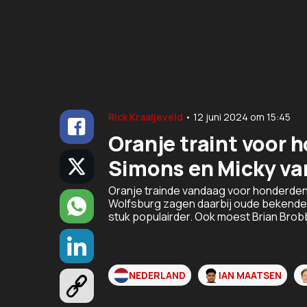
Rick Kraaijeveld
•
12 juni 2024
om
15:45
Oranje traint voor 
Simons en Micky van
Oranje trainde vandaag voor honderden 
Wolfsburg zagen daarbij oude bekend
stuk populairder. Ook moest Brian Brobbe
NEDERLAND
IAN MAATSEN