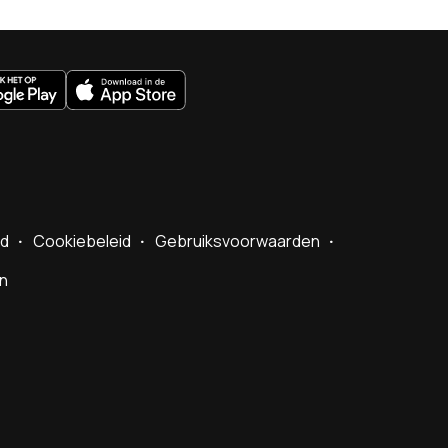
uws.nl
id
Cookiebeleid
Gebruiksvoorwaarden
en