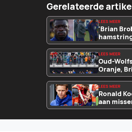
Gerelateerde artike
'Brian Bro
hamstring
Oud-Wolfsb
Oranje, Br
Ronald Ko
aan misse