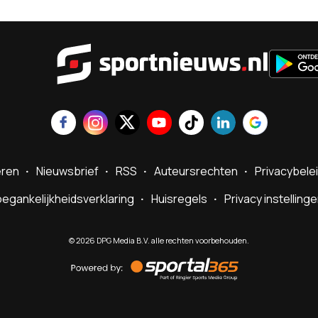
Sportnie
eren
Nieuwsbrief
RSS
Auteursrechten
Privacybele
egankelijkheidsverklaring
Huisregels
Privacy instelling
©
2026
DPG Media B.V. alle rechten voorbehouden.
Powered
by
Sportal365