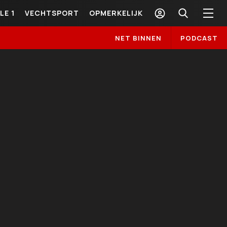
LE 1
VECHTSPORT
OPMERKELIJK
NET BINNEN
PODCAST