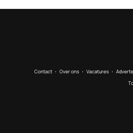
Contact
Over ons
Vacatures
Advert
To