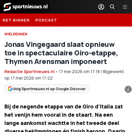
Sportnieuws.nl
NET BINNEN
PODCAST
WIELRENNEN
Jonas Vingegaard slaat opnieuw
toe in spectaculaire Giro-etappe,
Thymen Arensman imponeert
Redactie Sportnieuws.nl
•
17 mei 2026
om
17:18
/
Bijgewerkt
op 17 mei 2026 om 17:22
Volg Sportnieuws.nl op Google Discover
i
Bij de negende etappe van de Giro d'Italia zat
het venijn hem vooral in de staart. Na een
lange aankomst wachtte in het tweede deel
diverse beklimmingen én finish bergop. Daarin