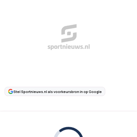
Stel Sportnieuws.nl als voorkeursbron in op Google