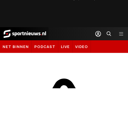
Sportnieuws.nl
NET BINNEN
PODCAST
LIVE
VIDEO