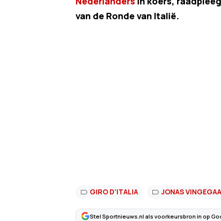
Nederlanders
in koers, raadplee
van de Ronde van Italië.
GIRO D'ITALIA
JONAS VINGEGA
Stel Sportnieuws.nl als voorkeursbron in op Go