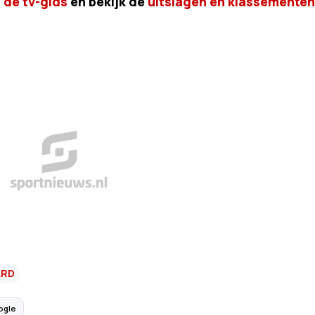
g
de tv-gids
en bekijk de
uitslagen en klassementen
ARD
ogle