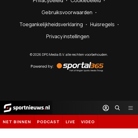
Privacybeleid
Cookiebeleid
Gebruiksvoorwaarden
Toegankelijkheidsverklaring
Huisregels
Privacy instellingen
©
2026
DPG Media B.V. alle rechten voorbehouden.
Powered
by
Sportal365
Sportnieuws.nl
NET BINNEN
PODCAST
LIVE
VIDEO