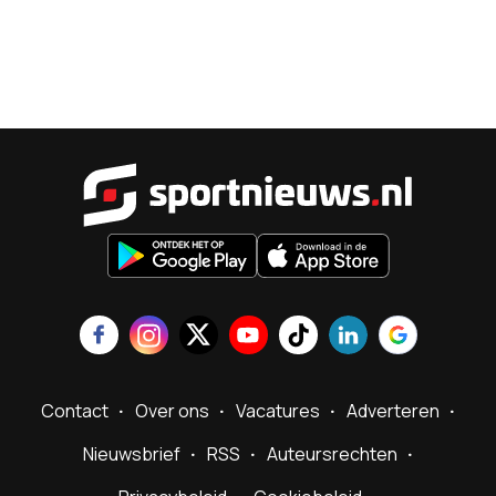
Sportnieu
Contact
Over ons
Vacatures
Adverteren
Nieuwsbrief
RSS
Auteursrechten