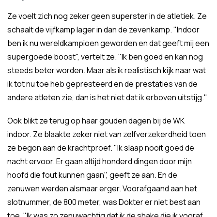
Ze voelt zich nog zeker geen superster in de atletiek. Ze
schaalt de vijfkamp lager in dan de zevenkamp. "Indoor
ben ik nu wereldkampioen geworden en dat geeft mij een
supergoede boost", vertelt ze. "Ik ben goed en kan nog
steeds beter worden. Maar als ik realistisch kijk naar wat
ik tot nu toe heb gepresteerd en de prestaties van de
andere atleten zie, dan is het niet dat ik erboven uitstijg."
Ook blikt ze terug op haar gouden dagen bij de WK
indoor. Ze blaakte zeker niet van zelfverzekerdheid toen
ze begon aan de krachtproef. "Ik slaap nooit goed de
nacht ervoor. Er gaan altijd honderd dingen door mijn
hoofd die fout kunnen gaan", geeft ze aan. En de
zenuwen werden alsmaar erger. Voorafgaand aan het
slotnummer, de 800 meter, was Dokter er niet best aan
toe. "Ik was zo zenuwachtig dat ik de shake die ik vooraf