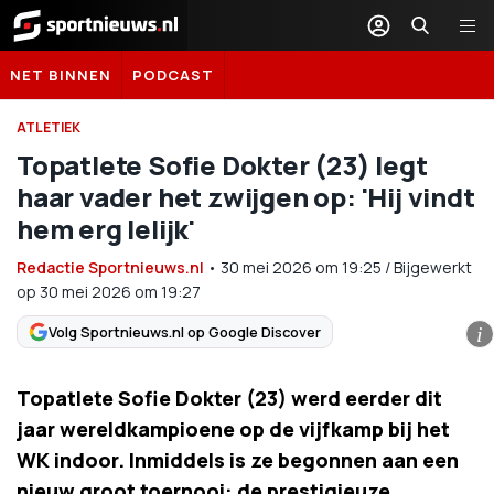
Sportnieuws.nl
NET BINNEN
PODCAST
ATLETIEK
Topatlete Sofie Dokter (23) legt
haar vader het zwijgen op: 'Hij vindt
hem erg lelijk'
Redactie Sportnieuws.nl
•
30 mei 2026
om
19:25
/
Bijgewerkt
op 30 mei 2026 om 19:27
Volg Sportnieuws.nl op Google Discover
i
Topatlete Sofie Dokter (23) werd eerder dit
jaar wereldkampioene op de vijfkamp bij het
WK indoor. Inmiddels is ze begonnen aan een
nieuw groot toernooi: de prestigieuze