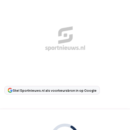
Stel Sportnieuws.nl als voorkeursbron in op Google