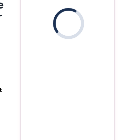
e
r
i
t