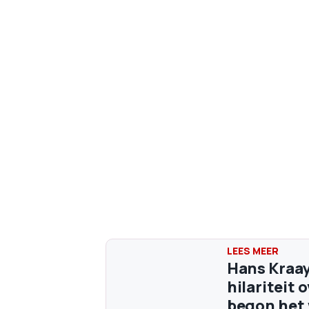
Hans Kraay
hilariteit 
begon het 