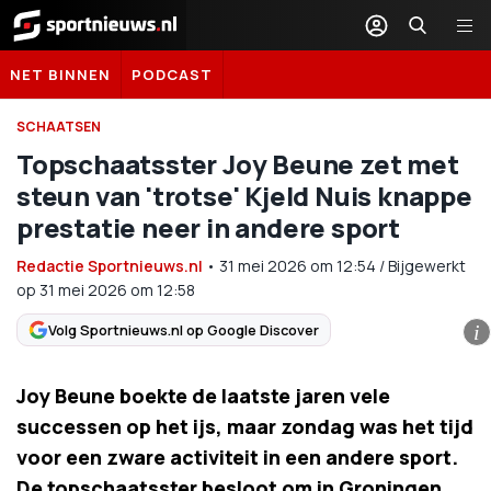
Sportnieuws.nl
NET BINNEN
PODCAST
SCHAATSEN
Topschaatsster Joy Beune zet met
steun van 'trotse' Kjeld Nuis knappe
prestatie neer in andere sport
Redactie Sportnieuws.nl
•
31 mei 2026
om
12:54
/
Bijgewerkt
op 31 mei 2026 om 12:58
Volg Sportnieuws.nl op Google Discover
i
Joy Beune boekte de laatste jaren vele
successen op het ijs, maar zondag was het tijd
voor een zware activiteit in een andere sport.
De topschaatsster besloot om in Groningen