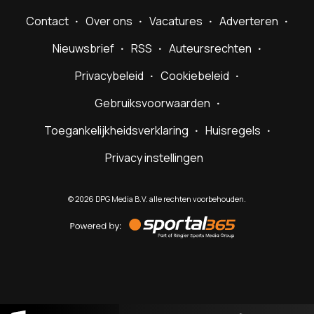
Contact
Over ons
Vacatures
Adverteren
Nieuwsbrief
RSS
Auteursrechten
Privacybeleid
Cookiebeleid
Gebruiksvoorwaarden
Toegankelijkheidsverklaring
Huisregels
Privacy instellingen
©
2026
DPG Media B.V. alle rechten voorbehouden.
Powered
by
Sportal365