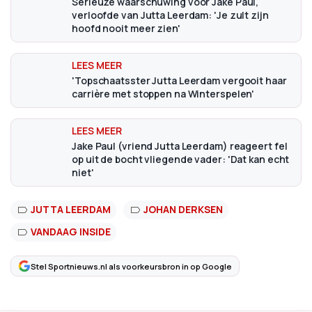
Serieuze waarschuwing voor Jake Paul,
verloofde van Jutta Leerdam: 'Je zult zijn
hoofd nooit meer zien'
'Topschaatsster Jutta Leerdam vergooit haar
carrière met stoppen na Winterspelen'
Jake Paul (vriend Jutta Leerdam) reageert fel
op uit de bocht vliegende vader: 'Dat kan echt
niet'
JUTTA LEERDAM
JOHAN DERKSEN
VANDAAG INSIDE
Stel Sportnieuws.nl als voorkeursbron in op Google