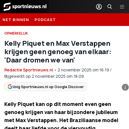
Sportnieuws.nl
NET BINNEN
PODCAST
OPMERKELIJK
Kelly Piquet en Max Verstappen
krijgen geen genoeg van elkaar:
'Daar dromen we van'
Redactie Sportnieuws.nl
•
2 november 2025
om
16:19
/
Bijgewerkt op 2 november 2025 om 18:09
Volg Sportnieuws.nl op Google Discover
i
Kelly Piquet kan op dit moment even geen
genoeg krijgen van haar bijzondere jubileum
met Max Verstappen. Het Braziliaanse model
deelt haar liefde voor de viervoudig