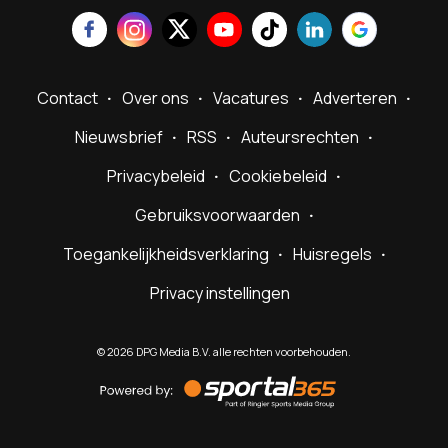
Contact
Over ons
Vacatures
Adverteren
Nieuwsbrief
RSS
Auteursrechten
Privacybeleid
Cookiebeleid
Gebruiksvoorwaarden
Toegankelijkheidsverklaring
Huisregels
Privacy instellingen
©
2026
DPG Media B.V. alle rechten voorbehouden.
Powered
by
Sportal365