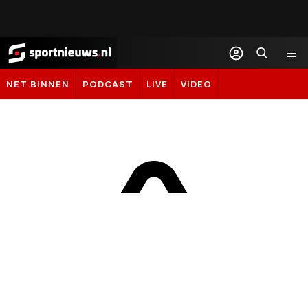
Sportnieuws.nl
NET BINNEN
PODCAST
LIVE
VIDEO