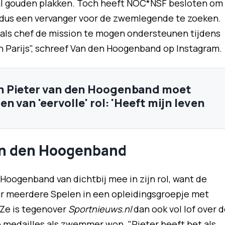
al gouden plakken. Toch heeft NOC*NSF besloten om
n dus een vervanger voor de zwemlegende te zoeken.
 als chef de mission te mogen ondersteunen tijdens
 Parijs", schreef Van den Hoogenband op Instagram.
 Pieter van den Hoogenband moet
n van 'eervolle' rol: 'Heeft mijn leven
van den Hoogenband
ogenband van dichtbij mee in zijn rol, want de
ar meerdere Spelen in een opleidingsgroepje met
Ze is tegenover
Sportnieuws.nl
dan ook vol lof over 
 medailles als zwemmer won. "Pieter heeft het als