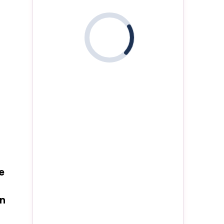
i
e
jn