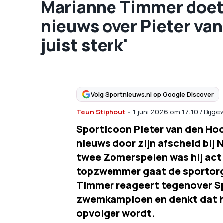
Marianne Timmer doet 
nieuws over Pieter van
juist sterk'
Volg Sportnieuws.nl op Google Discover
Teun Stiphout
•
1 juni 2026
om
17:10
/
Bijge
Sporticoon Pieter van den H
nieuws door zijn afscheid bij
twee Zomerspelen was hij acti
topzwemmer gaat de sportorga
Timmer reageert tegenover Sp
zwemkampioen en denkt dat he
opvolger wordt.