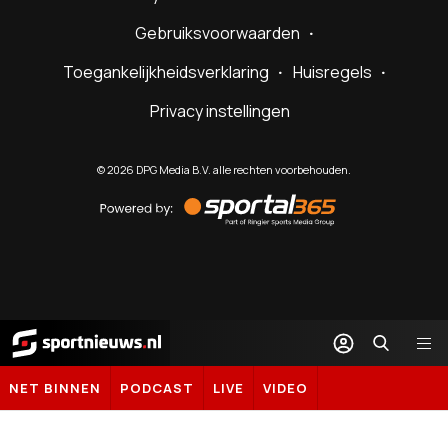
Gebruiksvoorwaarden
Toegankelijkheidsverklaring
Huisregels
Privacy instellingen
©
2026
DPG Media B.V. alle rechten voorbehouden.
Powered
by
Sportal365
Sportnieuws.nl
NET BINNEN
PODCAST
LIVE
VIDEO