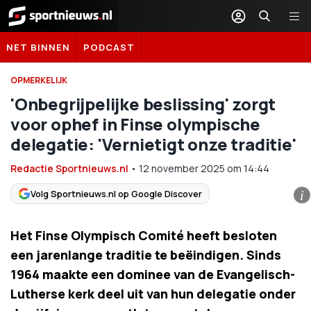
Sportnieuws.nl
NET BINNEN
PODCAST
OPMERKELIJK
'Onbegrijpelijke beslissing' zorgt
voor ophef in Finse olympische
delegatie: 'Vernietigt onze traditie'
Redactie Sportnieuws.nl
•
12 november 2025
om
14:44
Volg Sportnieuws.nl op Google Discover
i
Het Finse Olympisch Comité heeft besloten
een jarenlange traditie te beëindigen. Sinds
1964 maakte een dominee van de Evangelisch-
Lutherse kerk deel uit van hun delegatie onder