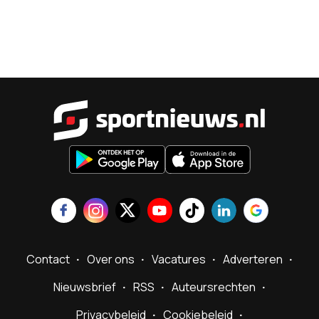
Sportnieu
Contact
Over ons
Vacatures
Adverteren
Nieuwsbrief
RSS
Auteursrechten
Privacybeleid
Cookiebeleid