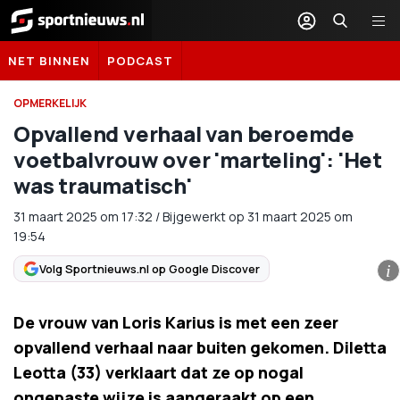
Sportnieuws.nl
NET BINNEN
PODCAST
OPMERKELIJK
Opvallend verhaal van beroemde
voetbalvrouw over 'marteling': 'Het
was traumatisch'
31 maart 2025
om
17:32
/
Bijgewerkt op 31 maart 2025 om
19:54
Volg Sportnieuws.nl op Google Discover
i
De vrouw van Loris Karius is met een zeer
opvallend verhaal naar buiten gekomen. Diletta
Leotta (33) verklaart dat ze op nogal
ongepaste wijze is aangeraakt op een