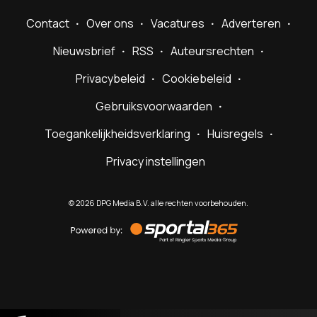
Contact
Over ons
Vacatures
Adverteren
Nieuwsbrief
RSS
Auteursrechten
Privacybeleid
Cookiebeleid
Gebruiksvoorwaarden
Toegankelijkheidsverklaring
Huisregels
Privacy instellingen
©
2026
DPG Media B.V. alle rechten voorbehouden.
Powered
by
Sportal365