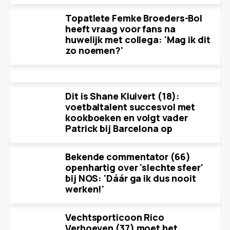
Topatlete Femke Broeders-Bol
heeft vraag voor fans na
huwelijk met collega: 'Mag ik dit
zo noemen?'
Dit is Shane Kluivert (18):
voetbaltalent succesvol met
kookboeken en volgt vader
Patrick bij Barcelona op
Bekende commentator (66)
openhartig over 'slechte sfeer'
bij NOS: 'Dáár ga ik dus nooit
werken!'
Vechtsporticoon Rico
Verhoeven (37) moet het