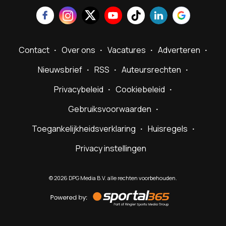
Contact
Over ons
Vacatures
Adverteren
Nieuwsbrief
RSS
Auteursrechten
Privacybeleid
Cookiebeleid
Gebruiksvoorwaarden
Toegankelijkheidsverklaring
Huisregels
Privacy instellingen
©
2026
DPG Media B.V. alle rechten voorbehouden.
Powered
by
Sportal365