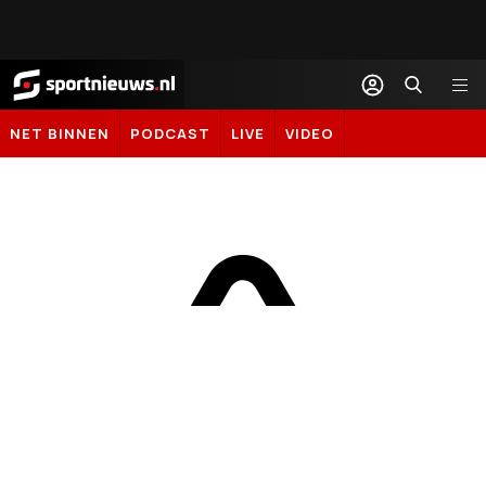
Sportnieuws.nl
NET BINNEN
PODCAST
LIVE
VIDEO