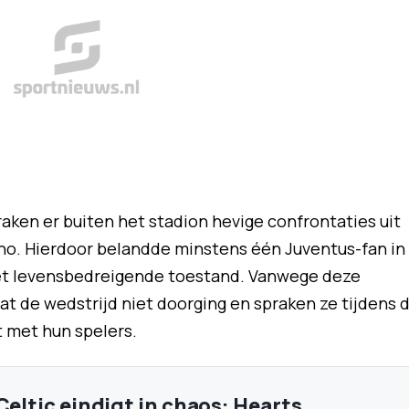
aken er buiten het stadion hevige confrontaties uit
rino. Hierdoor belandde minstens één Juventus-fan in
niet levensbedreigende toestand. Vanwege deze
dat de wedstrijd niet doorging en spraken ze tijdens 
 met hun spelers.
Celtic eindigt in chaos: Hearts