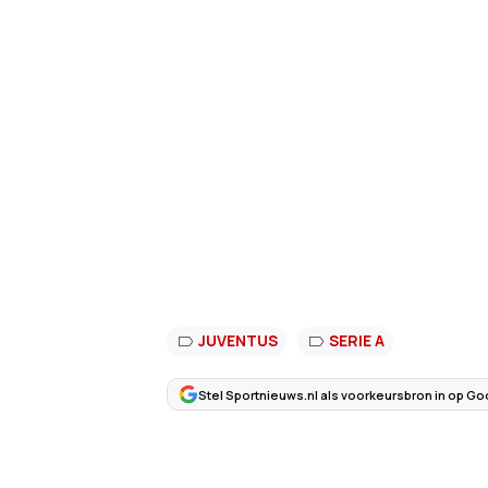
JUVENTUS
SERIE A
Stel Sportnieuws.nl als voorkeursbron in op Go