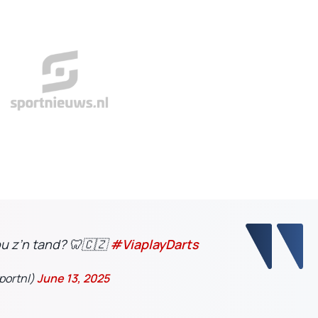
nou z’n tand? 🦷🇨🇿
#ViaplayDarts
portnl)
June 13, 2025