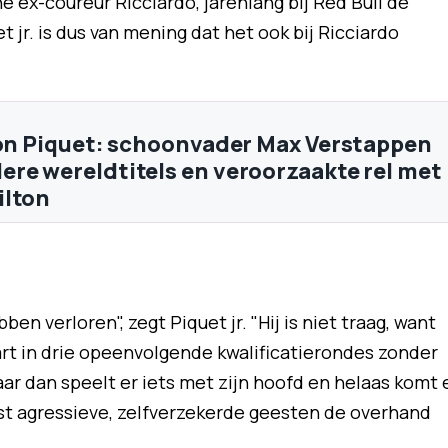
e ex-coureur Ricciardo, jarenlang bij Red Bull de
jr. is dus van mening dat het ook bij Ricciardo
son Piquet: schoonvader Max Verstappen
re wereldtitels en veroorzaakte rel met
ilton
ben verloren", zegt Piquet jr. "Hij is niet traag, want
start in drie opeenvolgende kwalificatierondes zonder
 maar dan speelt er iets met zijn hoofd en helaas komt 
st agressieve, zelfverzekerde geesten de overhand