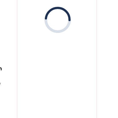
i
n
e