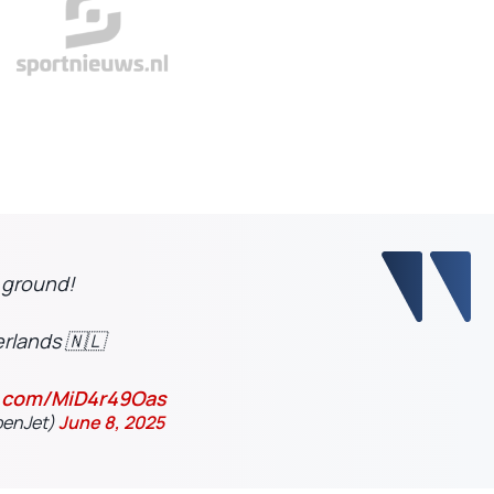
 ground!
erlands 🇳🇱
er.com/MiD4r49Oas
penJet)
June 8, 2025