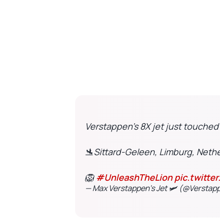
Verstappen's 8X jet just touched
🛬Sittard-Geleen, Limburg, Neth
🦁
#UnleashTheLion
pic.twitt
— Max Verstappen’s Jet 🛩 (@Verstap