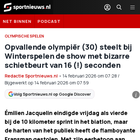
Sportnieuws.nl
NET BINNEN
PODCAST
OLYMPISCHE SPELEN
Opvallende olympiër (30) steelt bij
Winterspelen de show met bizarre
schietbeurt van 16 (!) seconden
Redactie Sportnieuws.nl
•
14 februari 2026
om
07:28
/
Bijgewerkt op 14 februari 2026 om 07:59
Volg Sportnieuws.nl op Google Discover
i
Émilien Jacquelin eindigde vrijdag als vierde
bij de 10 kilometer sprint in het biatlon, maar
de harten van het publiek heeft de flamboyante
Fransman gestolen. Met zijn eerbetoon aan