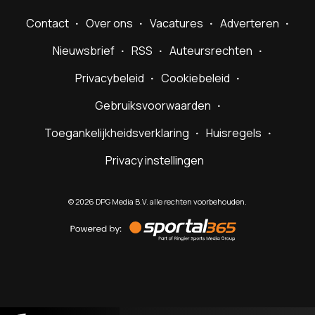
Contact
Over ons
Vacatures
Adverteren
Nieuwsbrief
RSS
Auteursrechten
Privacybeleid
Cookiebeleid
Gebruiksvoorwaarden
Toegankelijkheidsverklaring
Huisregels
Privacy instellingen
©
2026
DPG Media B.V. alle rechten voorbehouden.
Powered
by
Sportal365