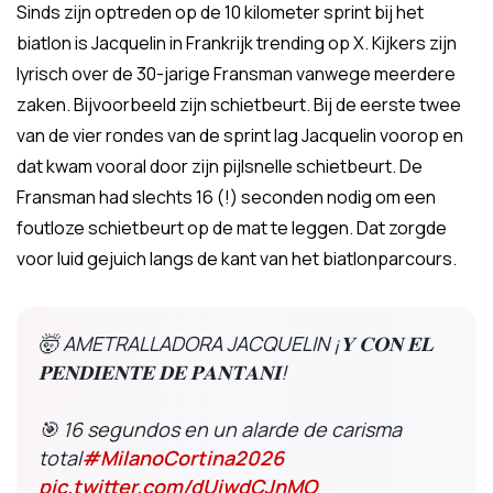
Sinds zijn optreden op de 10 kilometer sprint bij het
biatlon is Jacquelin in Frankrijk trending op X. Kijkers zijn
lyrisch over de 30-jarige Fransman vanwege meerdere
zaken. Bijvoorbeeld zijn schietbeurt. Bij de eerste twee
van de vier rondes van de sprint lag Jacquelin voorop en
dat kwam vooral door zijn pijlsnelle schietbeurt. De
Fransman had slechts 16 (!) seconden nodig om een
foutloze schietbeurt op de mat te leggen. Dat zorgde
voor luid gejuich langs de kant van het biatlonparcours.
🤯 AMETRALLADORA JACQUELIN ¡𝐘 𝐂𝐎𝐍 𝐄𝐋
𝐏𝐄𝐍𝐃𝐈𝐄𝐍𝐓𝐄 𝐃𝐄 𝐏𝐀𝐍𝐓𝐀𝐍𝐈!
🎯 16 segundos en un alarde de carisma
total
#MilanoCortina2026
pic.twitter.com/dUiwdCJnMO