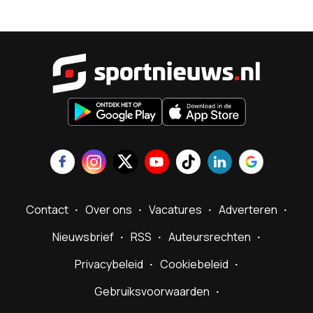
Sportnieu
Contact
Over ons
Vacatures
Adverteren
Nieuwsbrief
RSS
Auteursrechten
Privacybeleid
Cookiebeleid
Gebruiksvoorwaarden