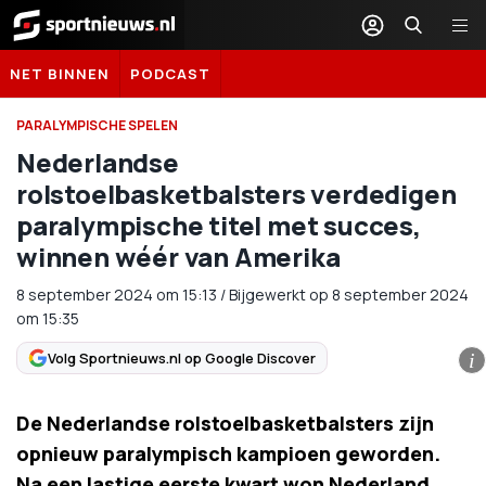
Sportnieuws.nl
NET BINNEN
PODCAST
PARALYMPISCHE SPELEN
Nederlandse
rolstoelbasketbalsters verdedigen
paralympische titel met succes,
winnen wéér van Amerika
8 september 2024
om
15:13
/
Bijgewerkt op 8 september 2024
om 15:35
Volg Sportnieuws.nl op Google Discover
i
De Nederlandse rolstoelbasketbalsters zijn
opnieuw paralympisch kampioen geworden.
Na een lastige eerste kwart won Nederland