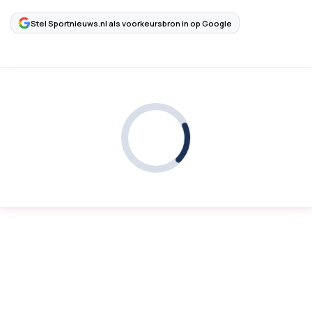
Stel Sportnieuws.nl als voorkeursbron in op Google