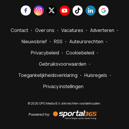
Contact
Over ons
Vacatures
Adverteren
Nieuwsbrief
RSS
Auteursrechten
Privacybeleid
Cookiebeleid
Gebruiksvoorwaarden
Toegankelijkheidsverklaring
Huisregels
Privacy instellingen
©
2026
DPG Media B.V. alle rechten voorbehouden.
Powered
by
Sportal365