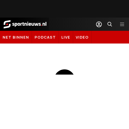
Sportnieuws.nl
NET BINNEN
PODCAST
LIVE
VIDEO