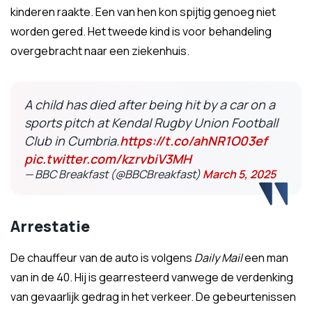
kinderen raakte. Een van hen kon spijtig genoeg niet
worden gered. Het tweede kind is voor behandeling
overgebracht naar een ziekenhuis.
A child has died after being hit by a car on a
sports pitch at Kendal Rugby Union Football
Club in Cumbria.
https://t.co/ahNR1O03ef
pic.twitter.com/kzrvbiV3MH
— BBC Breakfast (@BBCBreakfast)
March 5, 2025
Arrestatie
De chauffeur van de auto is volgens
Daily Mail
een man
van in de 40. Hij is gearresteerd vanwege de verdenking
van gevaarlijk gedrag in het verkeer. De gebeurtenissen