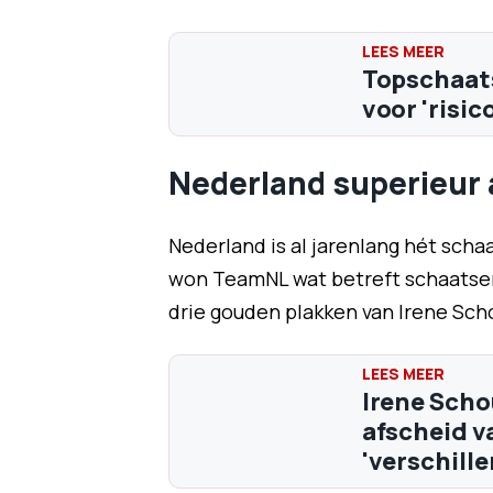
Topschaats
voor 'risic
Nederland superieur 
Nederland is al jarenlang hét scha
won TeamNL wat betreft schaatsen 
drie gouden plakken van Irene Sch
Irene Sch
afscheid v
'verschille