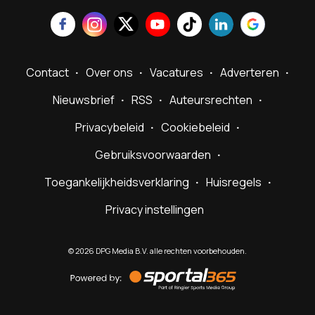
Contact
Over ons
Vacatures
Adverteren
Nieuwsbrief
RSS
Auteursrechten
Privacybeleid
Cookiebeleid
Gebruiksvoorwaarden
Toegankelijkheidsverklaring
Huisregels
Privacy instellingen
©
2026
DPG Media B.V. alle rechten voorbehouden.
Powered
by
Sportal365