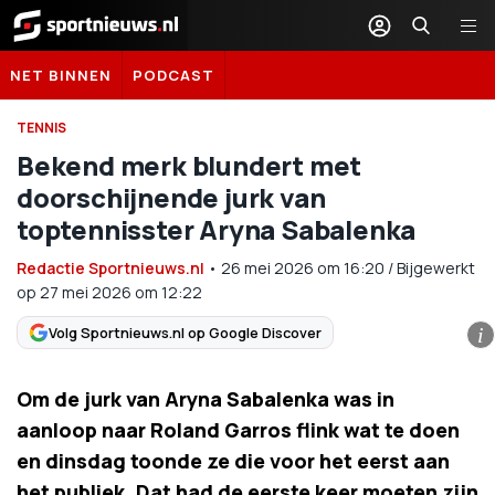
Sportnieuws.nl
NET BINNEN
PODCAST
TENNIS
Bekend merk blundert met
doorschijnende jurk van
toptennisster Aryna Sabalenka
Redactie Sportnieuws.nl
•
26 mei 2026
om
16:20
/
Bijgewerkt
op 27 mei 2026 om 12:22
Volg Sportnieuws.nl op Google Discover
i
Om de jurk van Aryna Sabalenka was in
aanloop naar Roland Garros flink wat te doen
en dinsdag toonde ze die voor het eerst aan
het publiek. Dat had de eerste keer moeten zijn