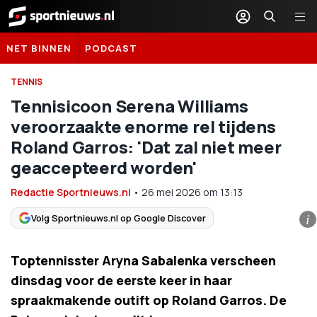
Sportnieuws.nl
NET BINNEN
PODCAST
TENNIS
Tennisicoon Serena Williams
veroorzaakte enorme rel tijdens
Roland Garros: 'Dat zal niet meer
geaccepteerd worden'
Redactie Sportnieuws.nl
•
26 mei 2026
om
13:13
Volg Sportnieuws.nl op Google Discover
i
Toptennisster Aryna Sabalenka verscheen
dinsdag voor de eerste keer in haar
spraakmakende outift op Roland Garros. De