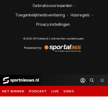
Gebruiksvoorwaarden
Toegankelijkheidsverklaring
Huisregels
Privacy instellingen
©
2026
DPG Media B.V. alle rechten voorbehouden.
Powered
by
Sportal365
Sportnieuws.nl
NET BINNEN
PODCAST
LIVE
VIDEO