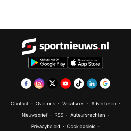
Sportnieu
Contact
Over ons
Vacatures
Adverteren
Nieuwsbrief
RSS
Auteursrechten
Privacybeleid
Cookiebeleid