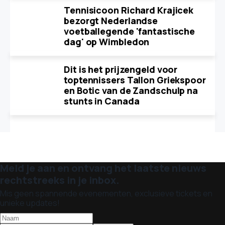
Tennisicoon Richard Krajicek
bezorgt Nederlandse
voetballegende 'fantastische
dag' op Wimbledon
Dit is het prijzengeld voor
toptennissers Tallon Griekspoor
en Botic van de Zandschulp na
stunts in Canada
Meld je aan en ontvang het laatste nieuws
rechtstreeks in je inbox.
Mis geen spannende evenementen, exclusieve tickets en
unieke updates!