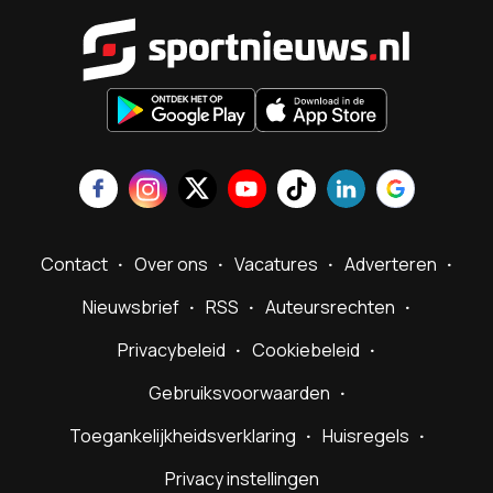
Sportnieu
Contact
Over ons
Vacatures
Adverteren
Nieuwsbrief
RSS
Auteursrechten
Privacybeleid
Cookiebeleid
Gebruiksvoorwaarden
Toegankelijkheidsverklaring
Huisregels
Privacy instellingen