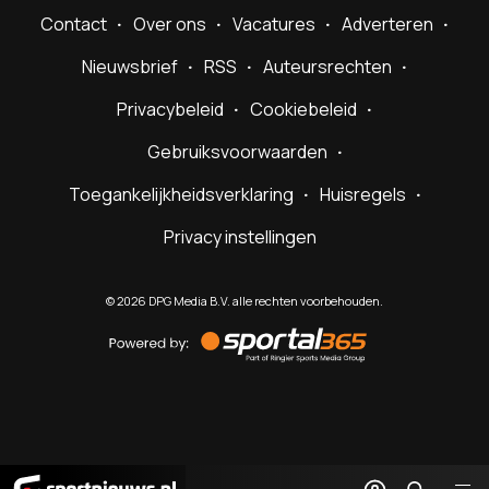
Contact
Over ons
Vacatures
Adverteren
Nieuwsbrief
RSS
Auteursrechten
Privacybeleid
Cookiebeleid
Gebruiksvoorwaarden
Toegankelijkheidsverklaring
Huisregels
Privacy instellingen
©
2026
DPG Media B.V. alle rechten voorbehouden.
Powered
by
Sportal365