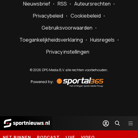
Nieuwsbrief
RSS
Auteursrechten
Privacybeleid
Cookiebeleid
Gebruiksvoorwaarden
Toegankelijkheidsverklaring
Huisregels
Privacy instellingen
©
2026
DPG Media B.V. alle rechten voorbehouden.
Powered
by
Sportal365
Sportnieuws.nl
NET BINNEN
PODCAST
LIVE
VIDEO