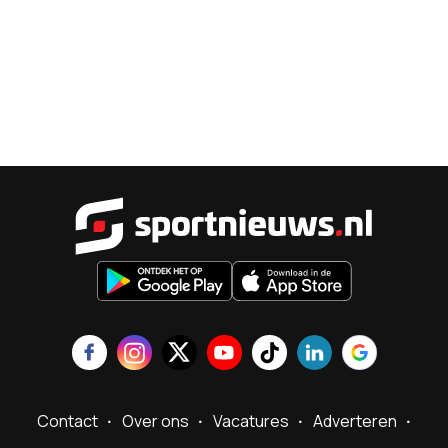
Sportnieu
Contact
Over ons
Vacatures
Adverteren