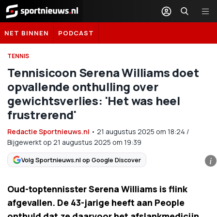
Sportnieuws.nl
NET BINNEN
PODCAST
TENNIS
Tennisicoon Serena Williams doet
opvallende onthulling over
gewichtsverlies: 'Het was heel
frustrerend'
Redactie Sportnieuws.nl
•
21 augustus 2025
om
18:24
/
Bijgewerkt op 21 augustus 2025 om 19:39
Volg Sportnieuws.nl op Google Discover
i
Oud-toptennisster Serena Williams is flink
afgevallen. De 43-jarige heeft aan People
onthuld dat ze daarvoor het afslankmedicijn