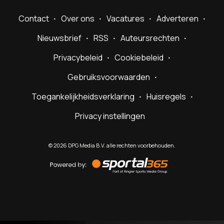
Contact
Over ons
Vacatures
Adverteren
Nieuwsbrief
RSS
Auteursrechten
Privacybeleid
Cookiebeleid
Gebruiksvoorwaarden
Toegankelijkheidsverklaring
Huisregels
Privacy instellingen
©
2026
DPG Media B.V. alle rechten voorbehouden.
Powered
by
Sportal365