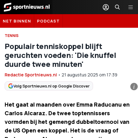
Sportnieuws.nl
NET BINNEN
PODCAST
TENNIS
Populair tenniskoppel blijft
geruchten voeden: 'Die knuffel
duurde twee minuten'
Redactie Sportnieuws.nl
•
21 augustus 2025
om
17:39
Volg Sportnieuws.nl op Google Discover
i
Het gaat al maanden over Emma Raducanu en
Carlos Alcaraz. De twee toptennissers
vormden bij het gemengd dubbeltoernooi van
de US Open een koppel. Het is de vraag of