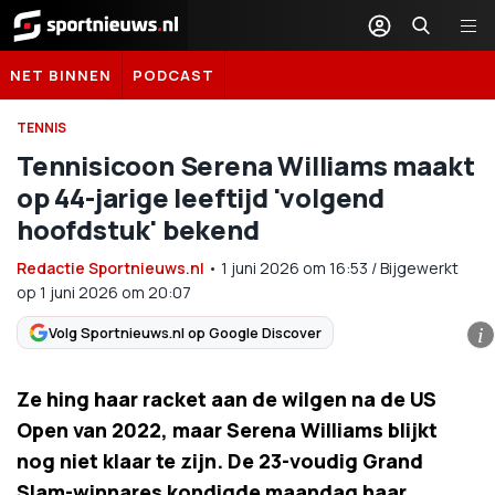
Sportnieuws.nl
NET BINNEN
PODCAST
TENNIS
Tennisicoon Serena Williams maakt
op 44-jarige leeftijd 'volgend
hoofdstuk' bekend
Redactie Sportnieuws.nl
•
1 juni 2026
om
16:53
/
Bijgewerkt
op 1 juni 2026 om 20:07
Volg Sportnieuws.nl op Google Discover
i
Ze hing haar racket aan de wilgen na de US
Open van 2022, maar Serena Williams blijkt
nog niet klaar te zijn. De 23-voudig Grand
Slam-winnares kondigde maandag haar