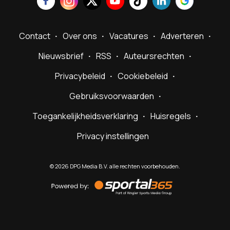
Contact
Over ons
Vacatures
Adverteren
Nieuwsbrief
RSS
Auteursrechten
Privacybeleid
Cookiebeleid
Gebruiksvoorwaarden
Toegankelijkheidsverklaring
Huisregels
Privacy instellingen
©
2026
DPG Media B.V. alle rechten voorbehouden.
Powered
by
Sportal365