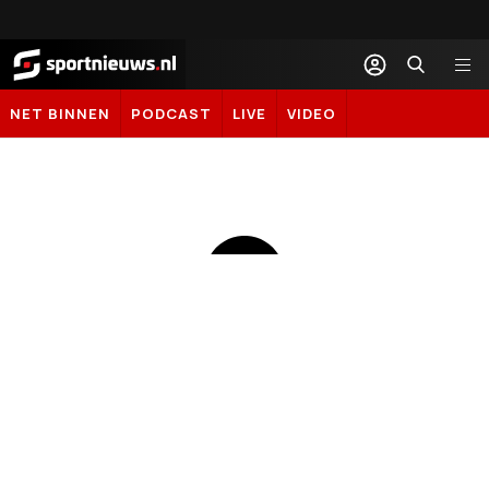
Sportnieuws.nl
NET BINNEN
PODCAST
LIVE
VIDEO