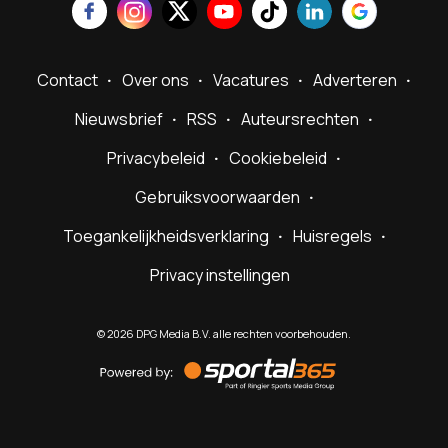
Contact
Over ons
Vacatures
Adverteren
Nieuwsbrief
RSS
Auteursrechten
Privacybeleid
Cookiebeleid
Gebruiksvoorwaarden
Toegankelijkheidsverklaring
Huisregels
Privacy instellingen
©
2026
DPG Media B.V. alle rechten voorbehouden.
Powered
by
Sportal365