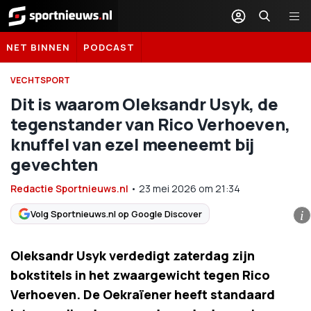
Sportnieuws.nl
NET BINNEN
PODCAST
VECHTSPORT
Dit is waarom Oleksandr Usyk, de
tegenstander van Rico Verhoeven,
knuffel van ezel meeneemt bij
gevechten
Redactie Sportnieuws.nl
•
23 mei 2026
om
21:34
Volg Sportnieuws.nl op Google Discover
i
Oleksandr Usyk verdedigt zaterdag zijn
bokstitels in het zwaargewicht tegen Rico
Verhoeven. De Oekraïener heeft standaard