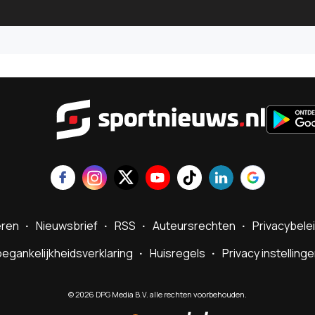
Sportnie
eren
Nieuwsbrief
RSS
Auteursrechten
Privacybele
egankelijkheidsverklaring
Huisregels
Privacy instelling
©
2026
DPG Media B.V. alle rechten voorbehouden.
Powered