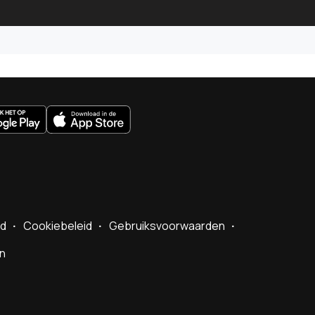
uws.nl
id
Cookiebeleid
Gebruiksvoorwaarden
en