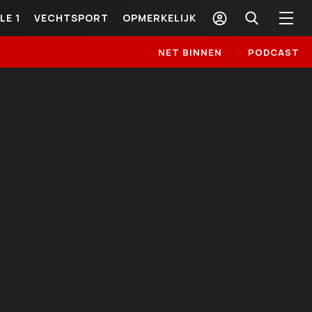
LE 1
VECHTSPORT
OPMERKELIJK
NET BINNEN
PODCAST