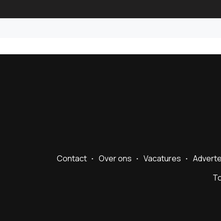
Contact
Over ons
Vacatures
Advert
To