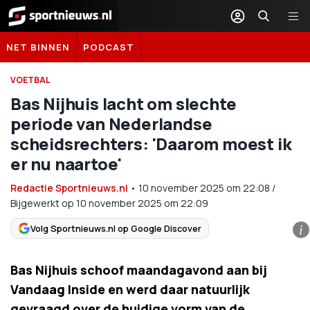
Sportnieuws.nl
NET BINNEN
PODCAST
VOETBAL
Bas Nijhuis lacht om slechte
periode van Nederlandse
scheidsrechters: 'Daarom moest ik
er nu naartoe'
Redactie Sportnieuws.nl
•
10 november 2025
om
22:08
/
Bijgewerkt op 10 november 2025 om 22:09
Volg Sportnieuws.nl op Google Discover
i
Bas Nijhuis schoof maandagavond aan bij
Vandaag Inside en werd daar natuurlijk
gevraagd over de huidige vorm van de