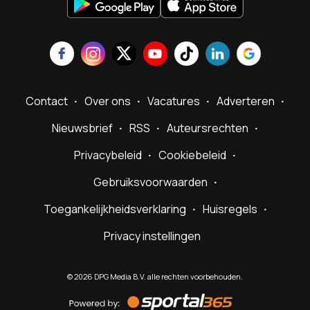
Contact
Over ons
Vacatures
Adverteren
Nieuwsbrief
RSS
Auteursrechten
Privacybeleid
Cookiebeleid
Gebruiksvoorwaarden
Toegankelijkheidsverklaring
Huisregels
Privacy instellingen
©
2026
DPG Media B.V. alle rechten voorbehouden.
Powered
by
Sportal365