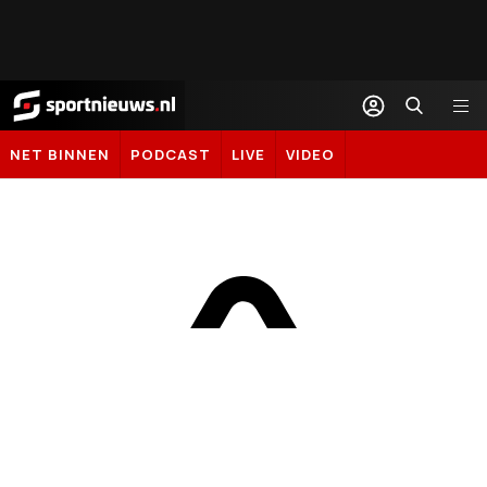
Sportnieuws.nl
NET BINNEN
PODCAST
LIVE
VIDEO