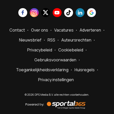
Contact
Over ons
Vacatures
Adverteren
Nieuwsbrief
RSS
Auteursrechten
Privacybeleid
Cookiebeleid
Gebruiksvoorwaarden
Toegankelijkheidsverklaring
Huisregels
Privacy instellingen
©
2026
DPG Media B.V. alle rechten voorbehouden.
Powered
by
Sportal365