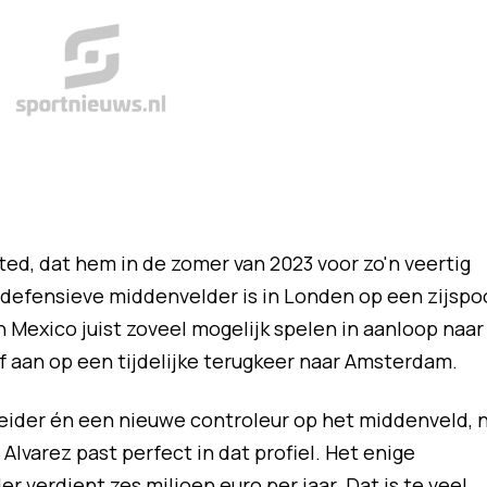
ted, dat hem in de zomer van 2023 voor zo'n veertig
 defensieve middenvelder is in Londen op een zijspo
n Mexico juist zoveel mogelijk spelen in aanloop naar
f aan op een tijdelijke terugkeer naar Amsterdam.
 leider én een nieuwe controleur op het middenveld, 
Alvarez past perfect in dat profiel. Het enige
 verdient zes miljoen euro per jaar. Dat is te veel