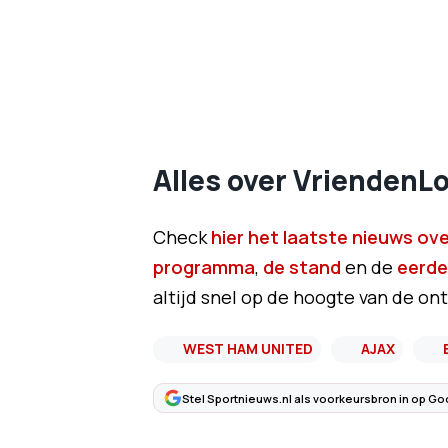
Alles over VriendenLot
Check
hier het laatste nieuws over
programma
,
de stand
en de
eerde
altijd snel op de hoogte van de ont
WEST HAM UNITED
AJAX
Stel Sportnieuws.nl als voorkeursbron in op Go