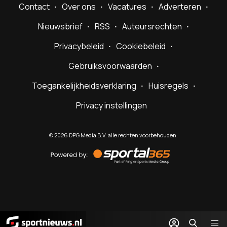
Contact
Over ons
Vacatures
Adverteren
Nieuwsbrief
RSS
Auteursrechten
Privacybeleid
Cookiebeleid
Gebruiksvoorwaarden
Toegankelijkheidsverklaring
Huisregels
Privacy instellingen
©
2026
DPG Media B.V. alle rechten voorbehouden.
Powered
by
Sportal365