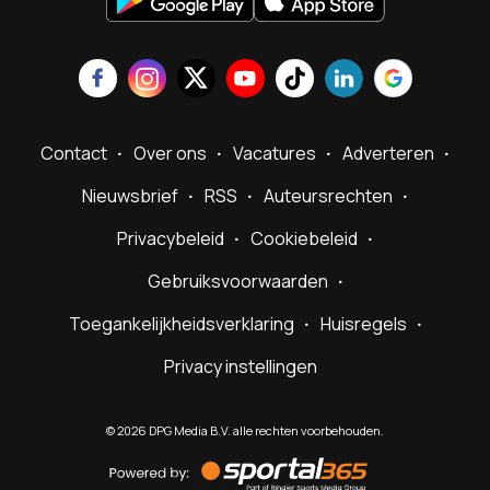
Contact
Over ons
Vacatures
Adverteren
Nieuwsbrief
RSS
Auteursrechten
Privacybeleid
Cookiebeleid
Gebruiksvoorwaarden
Toegankelijkheidsverklaring
Huisregels
Privacy instellingen
©
2026
DPG Media B.V. alle rechten voorbehouden.
Powered
by
Sportal365