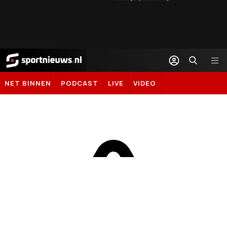
Sportnieuws.nl
NET BINNEN
PODCAST
LIVE
VIDEO