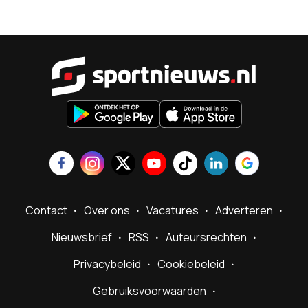
Sportnieu
Contact
Over ons
Vacatures
Adverteren
Nieuwsbrief
RSS
Auteursrechten
Privacybeleid
Cookiebeleid
Gebruiksvoorwaarden