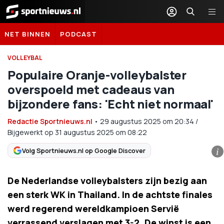
Sportnieuws.nl
NET BINNEN
PODCAST
VOLLEYBAL
Populaire Oranje-volleybalster
overspoeld met cadeaus van
bijzondere fans: 'Echt niet normaal'
Redactie Sportnieuws.nl
•
29 augustus 2025
om
20:34
/
Bijgewerkt op 31 augustus 2025 om 08:22
Volg Sportnieuws.nl op Google Discover
i
De Nederlandse volleybalsters zijn bezig aan
een sterk WK in Thailand. In de achtste finales
werd regerend wereldkampioen Servië
verrassend verslagen met 3-2. De winst is een