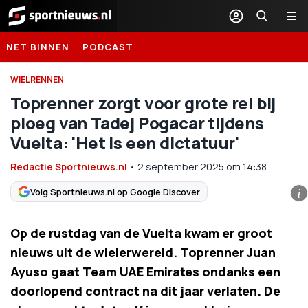
Sportnieuws.nl
NET BINNEN
PODCAST
WIELRENNEN
Toprenner zorgt voor grote rel bij
ploeg van Tadej Pogacar tijdens
Vuelta: 'Het is een dictatuur'
Redactie Sportnieuws.nl
•
2 september 2025
om
14:38
Volg Sportnieuws.nl op Google Discover
i
Op de rustdag van de Vuelta kwam er groot
nieuws uit de wielerwereld. Toprenner Juan
Ayuso gaat Team UAE Emirates ondanks een
doorlopend contract na dit jaar verlaten. De