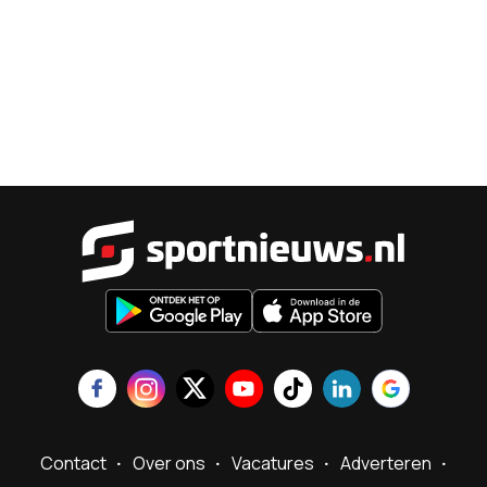
Sportnieu
Contact
Over ons
Vacatures
Adverteren